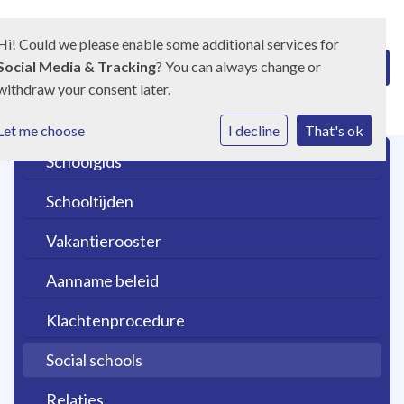
Hi! Could we please enable some additional services for
Social Media & Tracking
? You can always change or
withdraw your consent later.
Let me choose
I decline
That's ok
Schoolgids
Schooltijden
Vakantierooster
Aanname beleid
Klachtenprocedure
Social schools
Relaties