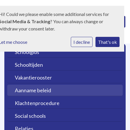
Hi! Could we please enable some additional services for
Social Media & Tracking
? You can always change or
withdraw your consent later.
Let me choose
I decline
That's ok
Schoolgids
Schooltijden
Vakantierooster
Aanname beleid
Klachtenprocedure
Social schools
Relaties